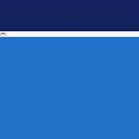
Тема от
evolve
, перевел
WP-Templates.ru
, поддержка
SearchTimes.ru
.
/*
*/